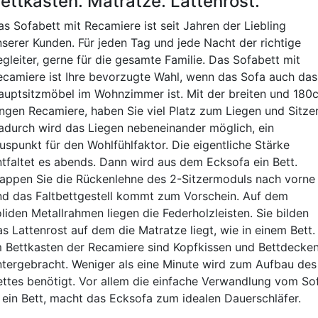
ettkasten. Matratze. Lattenrost.
as Sofabett mit Recamiere ist seit Jahren der Liebling
nserer Kunden. Für jeden Tag und jede Nacht der richtige
egleiter, gerne für die gesamte Familie. Das Sofabett mit
ecamiere ist Ihre bevorzugte Wahl, wenn das Sofa auch das
auptsitzmöbel im Wohnzimmer ist. Mit der breiten und 180
angen Recamiere, haben Sie viel Platz zum Liegen und Sitze
adurch wird das Liegen nebeneinander möglich, ein
luspunkt für den Wohlfühlfaktor. Die eigentliche Stärke
ntfaltet es abends. Dann wird aus dem Ecksofa ein Bett.
lappen Sie die Rückenlehne des 2-Sitzermoduls nach vorne
nd das Faltbettgestell kommt zum Vorschein. Auf dem
liden Metallrahmen liegen die Federholzleisten. Sie bilden
as Lattenrost auf dem die Matratze liegt, wie in einem Bett.
m Bettkasten der Recamiere sind Kopfkissen und Bettdecke
ntergebracht. Weniger als eine Minute wird zum Aufbau des
ettes benötigt. Vor allem die einfache Verwandlung vom So
n ein Bett, macht das Ecksofa zum idealen Dauerschläfer.