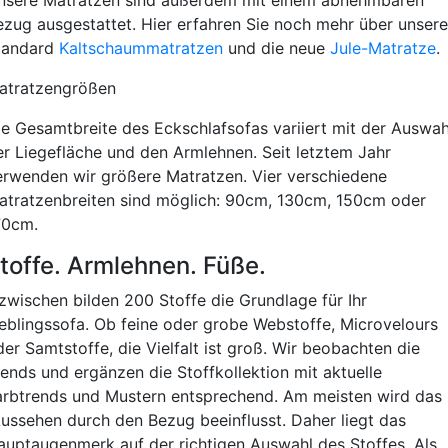
ezug ausgestattet. Hier erfahren Sie noch mehr über unsere
tandard
Kaltschaummatratzen
und die neue
Jule-Matratze
.
atratzengrößen
ie Gesamtbreite des Eckschlafsofas variiert mit der Auswah
er Liegefläche und den Armlehnen. Seit letztem Jahr
erwenden wir größere Matratzen. Vier verschiedene
atratzenbreiten sind möglich: 90cm, 130cm, 150cm oder
70cm.
toffe. Armlehnen. Füße.
nzwischen bilden 200 Stoffe die Grundlage für Ihr
ieblingssofa. Ob feine oder grobe Webstoffe, Microvelours
er Samtstoffe, die Vielfalt ist groß. Wir beobachten die
rends und ergänzen die Stoffkollektion mit aktuelle
arbtrends und Mustern entsprechend. Am meisten wird das
ussehen durch den Bezug beeinflusst. Daher liegt das
auptaugenmerk auf der richtigen Auswahl des Stoffes. Als