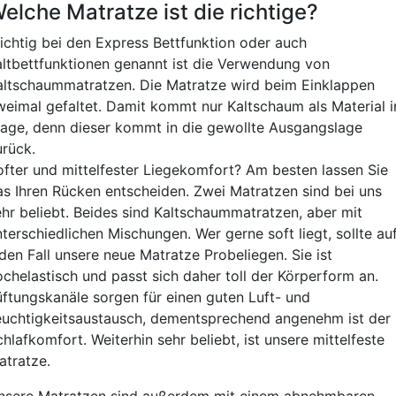
elche Matratze ist die richtige?
ichtig bei den Express Bettfunktion oder auch
altbettfunktionen genannt ist die Verwendung von
altschaummatratzen. Die Matratze wird beim Einklappen
weimal gefaltet. Damit kommt nur Kaltschaum als Material i
rage, denn dieser kommt in die gewollte Ausgangslage
urück.
ofter und mittelfester Liegekomfort? Am besten lassen Sie
as Ihren Rücken entscheiden. Zwei Matratzen sind bei uns
ehr beliebt. Beides sind Kaltschaummatratzen, aber mit
terschiedlichen Mischungen. Wer gerne soft liegt, sollte au
eden Fall unsere neue Matratze Probeliegen. Sie ist
ochelastisch und passt sich daher toll der Körperform an.
üftungskanäle sorgen für einen guten Luft- und
euchtigkeitsaustausch, dementsprechend angenehm ist der
hlafkomfort. Weiterhin sehr beliebt, ist unsere mittelfeste
atratze.
nsere Matratzen sind außerdem mit einem abnehmbaren